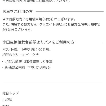
当医院敷地内（中庭側）に駐輪場がございます。
お車をご利用の方
当医院敷地内に専用駐車場（6台分）がございます。
また、隣接する処方せん「
クリエイト薬局
」にも
緒方医院
専用駐車場
が8台分
ございます。
小田急線相武台前駅よりバスをご利用の方
バス（神奈川中央交通）台02系統、
相武台グリーンパーク行
相武台前駅
3番停留所より乗車
新磯野公園前
下車、徒歩約3分
総合トップ
小児科